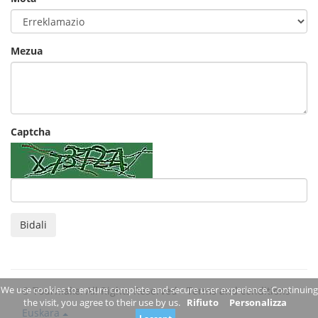
Mezua
Captcha
Bidali
We use cookies to ensure complete and secure user experience. Continuing
© Tourmake. All Rights Reserved -
Terms and conditions
the visit, you agree to their use by us.
Rifiuto
Personalizza
Euskara