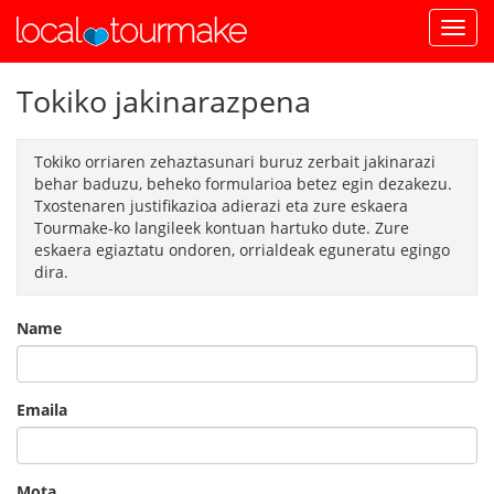
Tokiko jakinarazpena
Tokiko orriaren zehaztasunari buruz zerbait jakinarazi
behar baduzu, beheko formularioa betez egin dezakezu.
Txostenaren justifikazioa adierazi eta zure eskaera
Tourmake-ko langileek kontuan hartuko dute. Zure
eskaera egiaztatu ondoren, orrialdeak eguneratu egingo
dira.
Name
Emaila
Mota