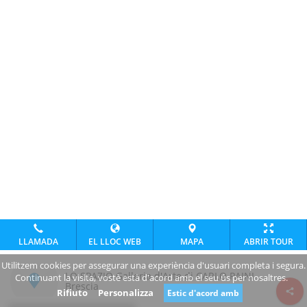
LLAMADA
EL LLOC WEB
MAPA
ABRIR TOUR
Utilitzem cookies per assegurar una experiència d'usuari completa i segura.
LO SPAZIO Galleria d'Arte di CARLO PAINI
Continuant la visita, vostè està d'acord amb el seu ús per nosaltres.
Brescia
Rifiuto
Personalizza
Estic d'acord amb