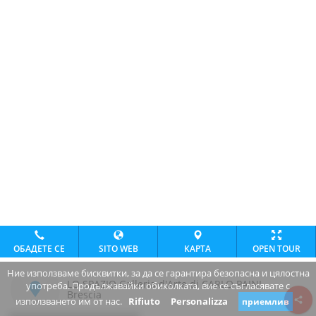
ОБАДЕТЕ СЕ
SITO WEB
КАРТА
OPEN TOUR
Ние използваме бисквитки, за да се гарантира безопасна и цялостна
LO SPAZIO Galleria d'Arte di CARLO PAINI
употреба. Продължавайки обиколката, вие се съгласявате с
Brescia
използването им от нас.
Rifiuto
Personalizza
приемлив