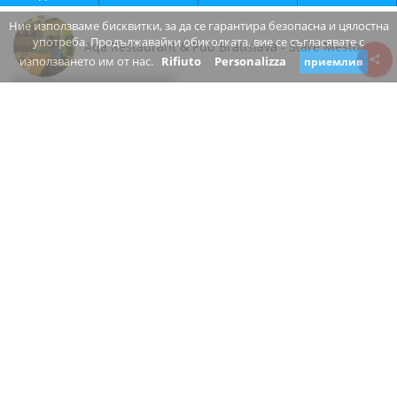
Ние използваме бисквитки, за да се гарантира безопасна и цялостна
употреба. Продължавайки обиколката, вие се съгласявате с
Aqa Restaurant & Pub Bratislava - Staré Mesto
използването им от нас.
Rifiuto
Personalizza
приемлив
Review consent
Fazuľová
811 07 Bratislava - Staré Mesto Bratislavský kraj
Slovakia
www.aqa.sk/
+421 2/524 422 22
отворен
Вие ли сте собственикът на този бизнес?
Предложете промяна
РЕСТОРАНТ, БАР