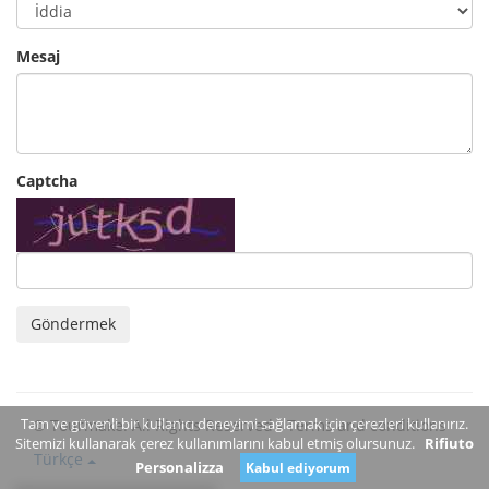
Mesaj
Captcha
Göndermek
Tam ve güvenli bir kullanıcı deneyimi sağlamak için çerezleri kullanırız.
© Tourmake. All Rights Reserved -
Terms and conditions
Sitemizi kullanarak çerez kullanımlarını kabul etmiş olursunuz.
Rifiuto
Türkçe
Personalizza
Kabul ediyorum