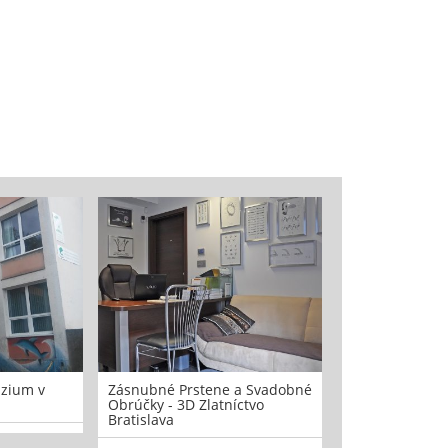
zium v
Zásnubné Prstene a Svadobné
Almond pekáre
Obrúčky - 3D Zlatníctvo
Bratislava