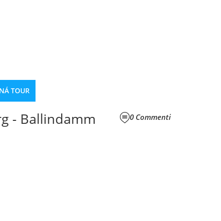
NÁ TOUR
rg - Ballindamm
0
Commenti