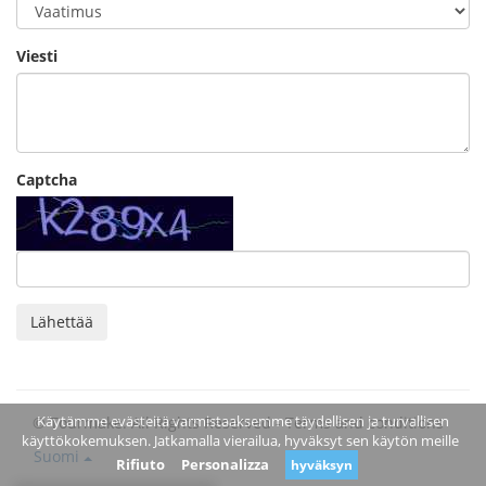
Viesti
Captcha
Lähettää
Käytämme evästeitä varmistaaksemme täydellisen ja turvallisen
© Tourmake. All Rights Reserved -
Terms and conditions
käyttökokemuksen. Jatkamalla vierailua, hyväksyt sen käytön meille
Suomi
Rifiuto
Personalizza
hyväksyn