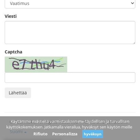
Viesti
Captcha
Lähettää
Käytämme evästeitä varmistaaksemme täydellisen ja turvallisen
© Tourmake. All Rights Reserved -
Terms and conditions
käyttökokemuksen. Jatkamalla vierailua, hyväksyt sen käytön meille
Suomi
Rifiuto
Personalizza
hyväksyn