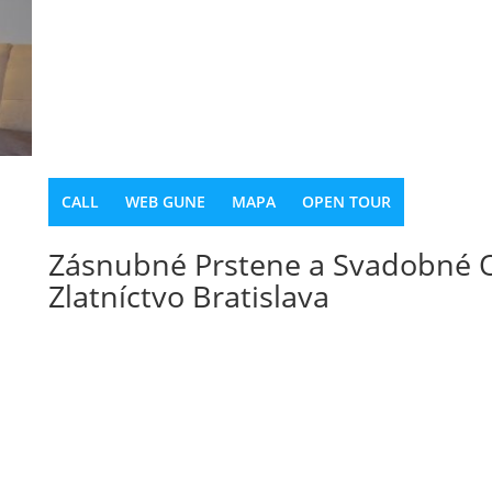
CALL
WEB GUNE
MAPA
OPEN TOUR
Zásnubné Prstene a Svadobné O
Zlatníctvo Bratislava