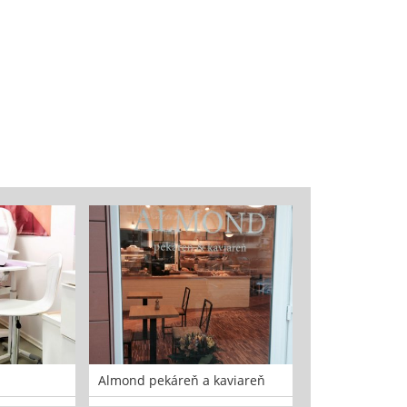
Almond pekáreň a kaviareň
Studio Vitality
salón krásy