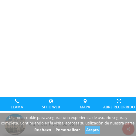
LLAMA
SITIO WEB
MAPA
ABRE RECORRIDO
Usamos cookie para asegurar una experiencia de usuario segura y
completa. Continuando en la visìta, aceptas su utilizaciòn de nuestra parte.
Sheraton Bratislava Hotel
Rechazo
Personalizar
Acepto