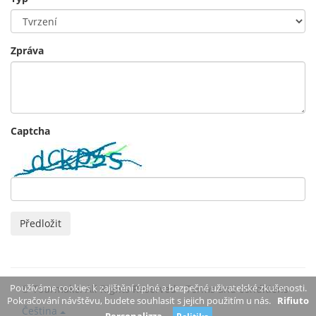
Zpráva
Captcha
Předložit
Používáme cookies k zajištění úplné a bezpečné uživatelské zkušenosti.
© Tourmake. All Rights Reserved -
Terms and conditions
Pokračování návštěvu, budete souhlasit s jejich použitím u nás.
Rifiuto
Čeština