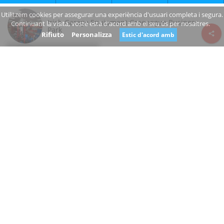
Utilitzem cookies per assegurar una experiència d'usuari completa i segura.
Irish Garage Equipment Greenogue Business
Continuant la visita, vostè està d'acord amb el seu ús per nosaltres.
Park
Rifiuto
Personalizza
Estic d'acord amb
Review consent
The Square
Greenogue Business Park County Dublin
Ireland
irish-garage-equipment.business.site/
+353 1 257 2171
Tancat
És vostè el propietari d'aquest negoci?
Suggereix un canvi
BOTIGA D'ELECTRÒNICA, BOTIGA