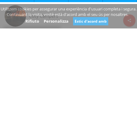
Utilitzem cookies per assegurar una experiència d'usuari completa i segura.
Continuant la visita, vostè està d'acord amb el seu ús per nosaltres.
Cosy Campers
Rifiuto
Personalizza
Estic d'acord amb
Review consent
Jordanstown Road
County Dublin
Ireland
www.cosycampers.ie/
+353 1 401 6055
Tancat
És vostè el propietari d'aquest negoci?
Suggereix un canvi
BOTIGA