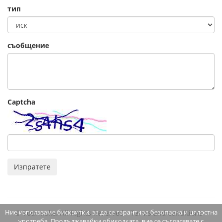
тип
съобщение
Captcha
Изпратете
Ние използваме бисквитки, за да се гарантира безопасна и цялостна
© Tourmake. All Rights Reserved -
Terms and conditions
употреба. Продължавайки обиколката, вие се съгласявате с