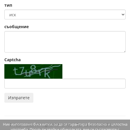
тип
съобщение
Captcha
Изпратете
Ние използваме бисквитки, за да се гарантира безопасна и цялостна
© Tourmake. All Rights Reserved -
Terms and conditions
употреба. Продължавайки обиколката, вие се съгласявате с