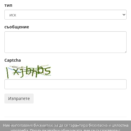
тип
съобщение
Captcha
Изпратете
Ние използваме бисквитки, за да се гарантира безопасна и цялостна
© Tourmake. All Rights Reserved -
Terms and conditions
употреба. Продължавайки обиколката, вие се съгласявате с